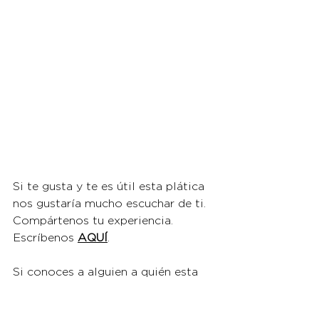
Si te gusta y te es útil esta plática 
nos gustaría mucho escuchar de ti. 
Compártenos tu experiencia. 
Escríbenos 
AQUÍ
.
Si conoces a alguien a quién esta 
platica le pueda ser útil, 
recomiéndasela envidándole este 