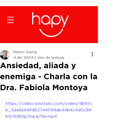
Memo Sierra
4 dic 2024
2 min de lectura
Ansiedad, aliada y
enemiga - Charla con la
Dra. Fabiola Montoya
https://video.wixstatic.com/video/4b97c
b_3da6b69fd62744099ab44b4c4d0c99
b0/1080p/mp4/file.mp4