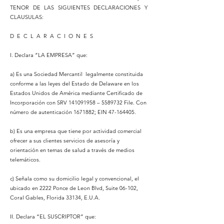
TENOR DE LAS SIGUIENTES DECLARACIONES Y
CLAUSULAS:
D E C L A R A C I O N E S
I. Declara “LA EMPRESA” que:
a) Es una Sociedad Mercantil legalmente constituida
conforme a las leyes del Estado de Delaware en los
Estados Unidos de América mediante Certificado de
Incorporación con SRV
141091958
–
5589732
File. Con
número de autenticación
1671882
; EIN
47-164405
.
b) Es una empresa que tiene por actividad comercial
ofrecer a sus clientes servicios de asesoría y
orientación en temas de salud a través de medios
telemáticos.
c) Señala como su domicilio legal y convencional, el
ubicado en 2222 Ponce de Leon Blvd, Suite 06-102,
Coral Gables, Florida 33134, E.U.A.
II. Declara “EL SUSCRIPTOR” que: