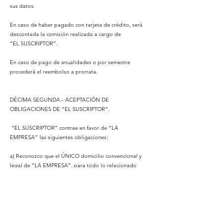
sus datos.
En caso de haber pagado con tarjeta de crédito, será
descontada la comisión realizada a cargo de
“EL SUSCRIPTOR”.
En caso de pago de anualidades o por semestre
procederá el reembolso a prorrata.
DÉCIMA SEGUNDA.- ACEPTACIÓN DE
OBLIGACIONES DE “EL SUSCRIPTOR”.
“EL SUSCRIPTOR” contrae en favor de “LA
EMPRESA” las siguientes obligaciones:
a) Reconozco que el ÚNICO domicilio convencional y
legal de “LA EMPRESA”, para todo lo relacionado
con el presente contrato, es el indicado en la
declaraciónes de este contrato y que por ello todo
aviso, solicitud, reembolso, queja y/o notificación la
dirigiré a dicho domicilio, sometiéndome por ello a la
jurisdicción y competencia de los tribunales de Miami,