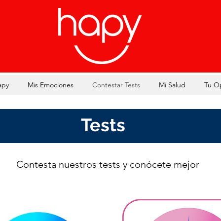
apy
Mis Emociones
Contestar Tests
Mi Salud
Tu O
Tests
Contesta nuestros tests y conócete mejor