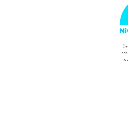
De
ans
qu