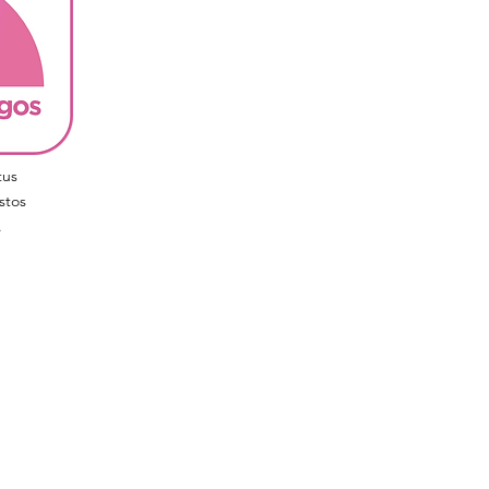
tus
stos
.