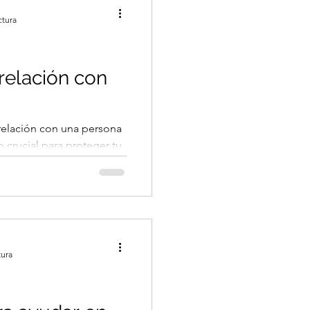
ctura
relación con
a relación con una persona
o crucial para proteger tu
tura