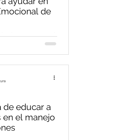
ra ayudar en
Emocional de
n la Educación Emocional
tura
a de educar a
s en el manejo
ones