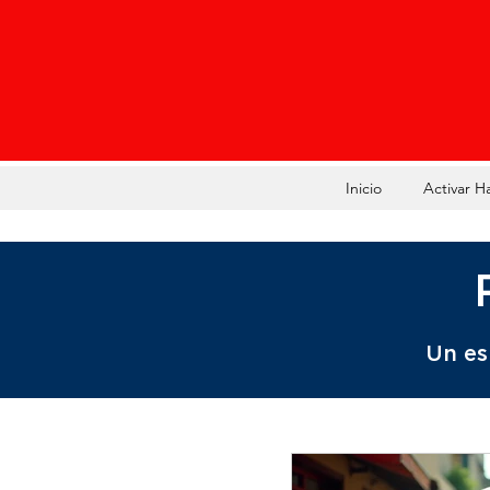
Inicio
Activar H
Un es