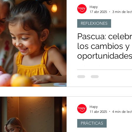
Hapy
17 abr 2025
3 min de lec
REFLEXIONES
Pascua: celeb
los cambios y
oportunidade
Todos podemos encontrar
para celebrar la maravill
de cambiar, de crecer y d
Hapy
11 abr 2025
4 min de lec
PRÁCTICAS