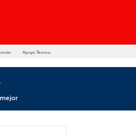
pinión
Apoyo Técnico
s
 mejor