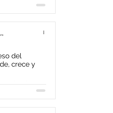
la de nuestros vecinos,
 última instancia, al
ura
eso del
de, crece y
les por el pasado no es
o menos es aprender para
eso del pasado: Aprende,