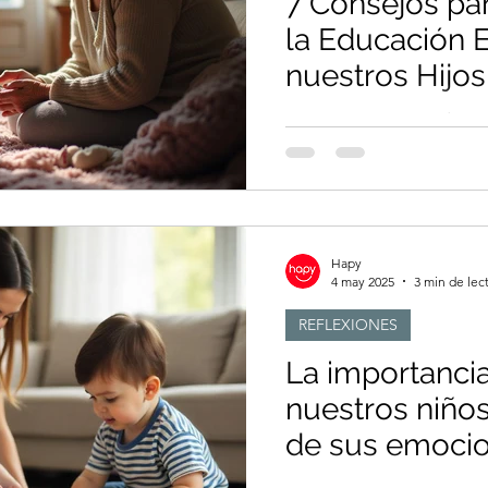
7 Consejos pa
la Educación 
nuestros Hijos
7 Consejos para ayudar e
de nuestros Hijos
Hapy
4 may 2025
3 min de lec
REFLEXIONES
La importanci
nuestros niño
de sus emoci