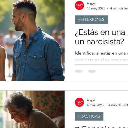
Hapy
18 may 2025
4 min de le
REFLEXIONES
¿Estás en una 
un narcisista?
Identificar si estás en un
narcisista es el primer pas
bienestar emocional.
Hapy
4 may 2025
4 min de lec
PRÁCTICAS