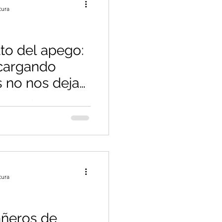
tura
lto del apego:
cargando
s no nos deja
go: Cuando venir
no nos deja avanzar
tura
ñeros de