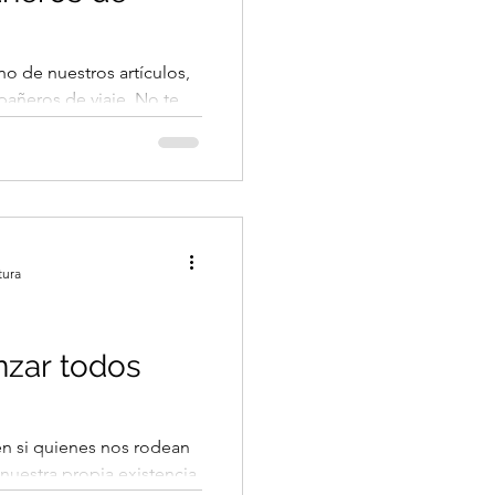
no de nuestros artículos,
ñeros de viaje. No te
zos. Sigue adelante…
tura
zar todos
ien si quienes nos rodean
 nuestra propia existencia