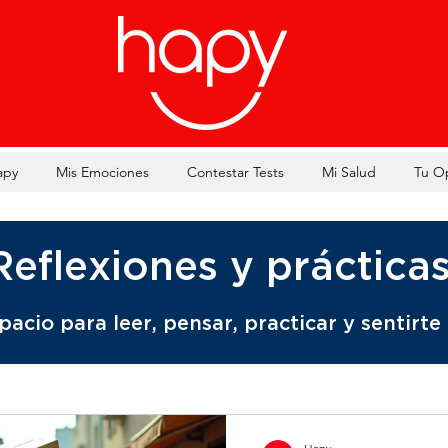
apy
Mis Emociones
Contestar Tests
Mi Salud
Tu O
Reflexiones y práctica
pacio para leer, pensar, practicar y sentirte