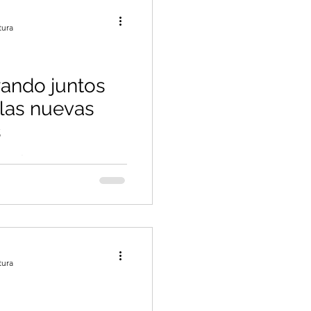
tura
rando juntos
 las nuevas
s
 en la Pascua un motivo
osa capacidad que tenemos
e renovarnos juntos.
tura