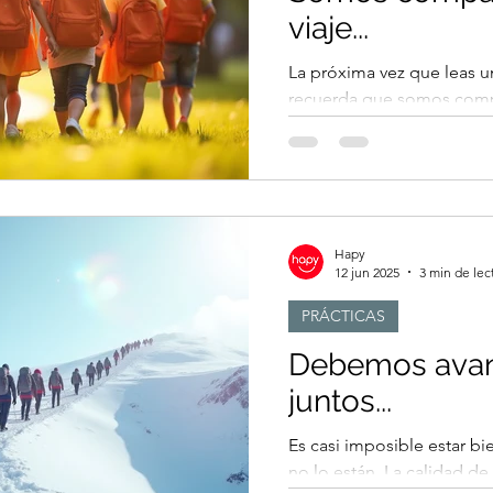
viaje...
La próxima vez que leas u
recuerda que somos compa
desanimes por los tropie
¡Estamos juntos en esto!.
Hapy
12 jun 2025
3 min de lec
PRÁCTICAS
Debemos avan
juntos...
Es casi imposible estar b
no lo están. La calidad de