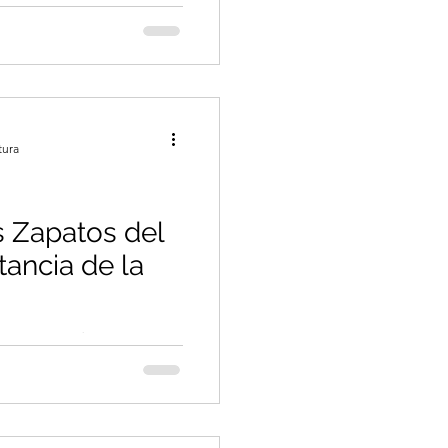
a nuestros niños en el
s
tura
s Zapatos del
tancia de la
portancia de empatía,
uentes que nos unen a
rdadera felicidad.