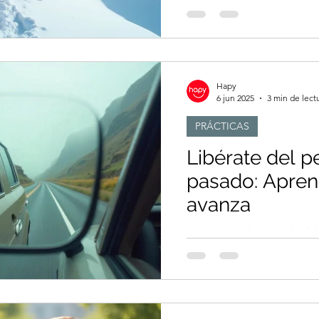
está íntimamente ligada a 
nuestras comunidades y, en
mundo entero.
Hapy
6 jun 2025
3 min de lect
PRÁCTICAS
Libérate del p
pasado: Apren
avanza
Vivir sintiéndonos culpab
vivir el presente, y much
el futuro. Libérate del p
crece y avanza