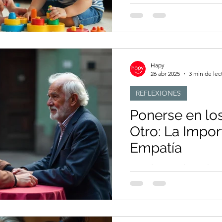
La importancia de educar 
manejo de sus emocione
Hapy
26 abr 2025
3 min de lec
REFLEXIONES
Ponerse en lo
Otro: La Impor
Empatía
Cuando aprendemos la im
aprendemos a construir p
todos y descubrimos la ve