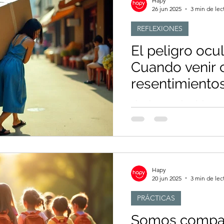
Hapy
26 jun 2025
3 min de lec
REFLEXIONES
El peligro ocu
Cuando venir 
resentimiento
avanzar
El peligro oculto del ape
cargando resentimientos 
Hapy
20 jun 2025
3 min de lec
PRÁCTICAS
Somos compa